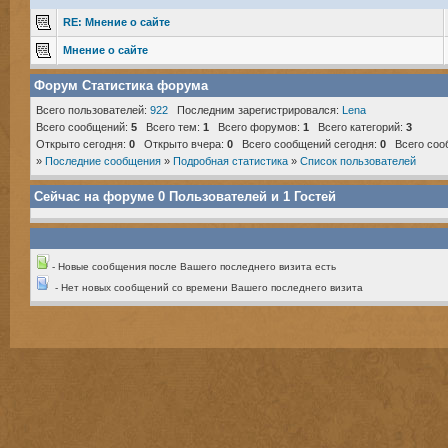
RE: Мнение о сайте
Мнение о сайте
Форум Статистика форума
Всего пользователей:
922
Последним зарегистрировался:
Lena
Всего сообщений:
5
Всего тем:
1
Всего форумов:
1
Всего категорий:
3
Открыто сегодня:
0
Открыто вчера:
0
Всего сообщений сегодня:
0
Всего соо
»
Последние сообщения
»
Подробная статистика
»
Список пользователей
Сейчас на форуме
0
Пользователей и
1
Гостей
- Новые сообщения после Вашего последнего визита есть
- Нет новых сообщений со времени Вашего последнего визита