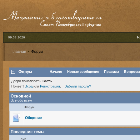
09.08.2026
Н
Главная
Форум
Форум
Начало
Новые сообщения
Правила
Вопросы
Добро пожаловать,
Гость
Привет!
Вход
или
Регистрация
.
Забыли пароль?
Основной
Все обо всем
Форум
Общение
Последние темы
Тема