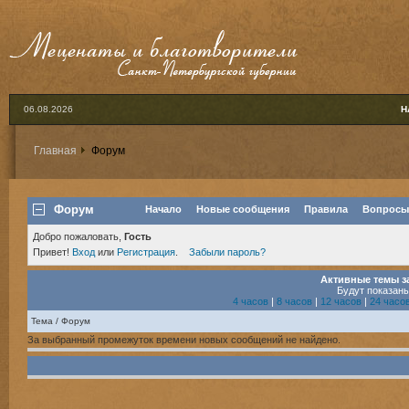
06.08.2026
Н
Главная
Форум
Форум
Начало
Новые сообщения
Правила
Вопросы
Добро пожаловать,
Гость
Привет!
Вход
или
Регистрация
.
Забыли пароль?
Активные темы за
Будут показан
4 часов
|
8 часов
|
12 часов
|
24 часо
Тема / Форум
За выбранный промежуток времени новых сообщений не найдено.