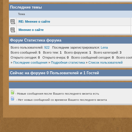
Последние темы
Тема
RE: Мнение о сайте
Мнение о сайте
Форум Статистика форума
Всего пользователей:
922
Последним зарегистрировался:
Lena
Всего сообщений:
5
Всего тем:
1
Всего форумов:
1
Всего категорий:
3
Открыто сегодня:
0
Открыто вчера:
0
Всего сообщений сегодня:
0
Всего соо
»
Последние сообщения
»
Подробная статистика
»
Список пользователей
Сейчас на форуме
0
Пользователей и
1
Гостей
- Новые сообщения после Вашего последнего визита есть
- Нет новых сообщений со времени Вашего последнего визита