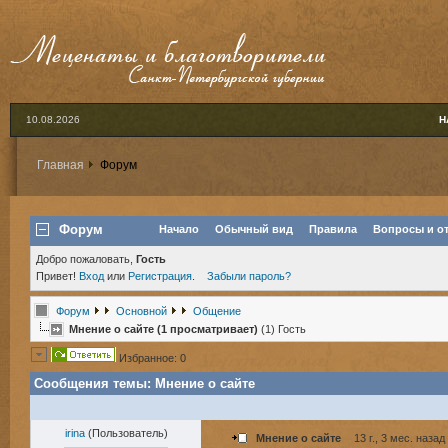
10.08.2026
Н
Главная
Форум
Форум
Начало
Обычный вид
Правила
Вопросы и о
Добро пожаловать,
Гость
Привет!
Вход
или
Регистрация
.
Забыли пароль?
Форум
Основной
Общение
Мнение о сайте (1 просматривает)
(1) Гость
Избранное: 0
Сообщения темы:
Мнение о сайте
irina
(Пользователь)
Мнение о сайте
13 г., 3 мес. назад