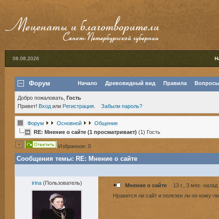
08.08.2026
Н
Форум
Начало
Древовидный вид
Правила
Вопросы
Добро пожаловать,
Гость
Привет!
Вход
или
Регистрация
.
Забыли пароль?
Форум
Основной
Общение
RE: Мнение о сайте (1 просматривает)
(1) Гость
Избранное: 0
Сообщения темы:
RE: Мнение о сайте
irina
(Пользователь)
Мнение о сайте
13 г., 3 мес. назад
Нравится ли сайт и полезен ли он кому-л